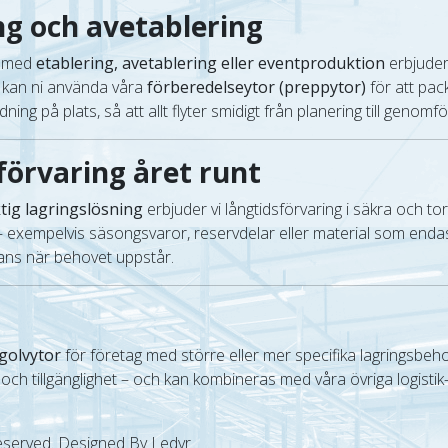
ng och avetablering
d med
etablering, avetablering eller eventproduktion
erbjuder 
j kan ni använda våra
förberedelseytor (preppytor)
för att pac
ing på plats, så att allt flyter smidigt från planering till genomf
förvaring året runt
ktig lagringslösning
erbjuder vi långtidsförvaring i säkra och tor
– exempelvis säsongsvaror, reservdelar eller material som endas
erans när behovet uppstår.
golvytor
för företag med större eller mer specifika lagringsbeho
 och tillgänglighet – och kan kombineras med våra övriga logistik
eserved. Designed By Ledyr