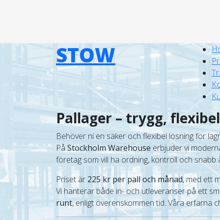
STOW
H
Pr
Tr
Ko
K
Pallager – trygg, flexibe
Behöver ni en säker och flexibel lösning för lag
På
Stockholm Warehouse
erbjuder vi modern
företag som vill ha ordning, kontroll och snabb åt
Priset är
225 kr per pall och månad
, med ett 
Vi hanterar både in- och utleveranser på ett smid
runt
, enligt överenskommen tid. Våra erfarna cha