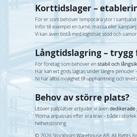
Korttidslager – etableri
För er som behöver temporära ytor i samban
Inför till exempel en turné, mässa eller kampan
Vi kan även bistå med logistiskt stöd och samordn
Långtidslagring – trygg 
För företag som behöver en
stabil och långsi
Här kan ert gods lagras under längre perioder 
Ni har alltid möjlighet till upphämtning och lev
Behov av större plats?
Utöver pallplatser erbjuder vi även
dedikerade 
Ytorna anpassas efter era krav – både i storlek
helhetslösning.
© 2026 Stockholm Warehouse AB. All Rights R