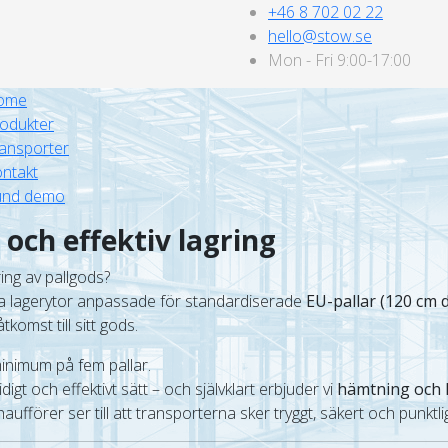
+46 8 702 02 22
hello@stow.se
Mon - Fri 9:00-17:00
ome
odukter
ansporter
ntakt
und demo
l och effektiv lagring
ring av pallgods?
a lagerytor anpassade för standardiserade
EU-pallar (120 cm 
komst till sitt gods.
minimum på fem pallar.
igt och effektivt sätt – och självklart erbjuder vi
hämtning och l
ufförer ser till att transporterna sker tryggt, säkert och punktlig